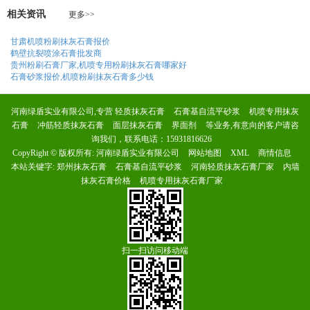
相关资讯
更多>>
甘肃机喷粉刷抹灰石膏报价
鹤壁抗裂喷涂石膏批发商
贵州粉刷石膏厂家,机喷专用粉刷抹灰石膏哪家好
石膏砂浆报价,机喷粉刷抹灰石膏多少钱
河南绿盾实业有限公司,专营
轻质抹灰石膏
石膏基自流平砂浆
机喷专用抹灰
石膏
冲筋轻质抹灰石膏
面层抹灰石膏
界面剂
等业务,有意向的客户请咨
询我们，联系电话：
15931816626
CopyRight © 版权所有:
河南绿盾实业有限公司
网站地图
XML
商情信息
本站关键字:
郑州抹灰石膏
石膏基自流平砂浆
河南轻质抹灰石膏厂家
内墙
抹灰石膏价格
机喷专用抹灰石膏厂家
扫一扫访问移动端