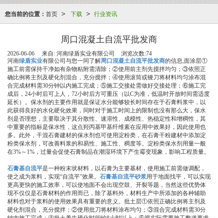
您当前的位置：
首页
下载
行业资讯
>
>
周口混凝土自流平批发商
2026-06-06
来自:
河南绿盾实业有限公司
浏览次数:74
河南
绿盾实业
有限公司与您一同了解
周口混凝土自流平批发商
的信息,面涂层①
施工前需保持干净如有杂物粘附需清除；②使用前主剂先搅拌均匀；③依照正
确比例将主剂及硬化剂混合，充分搅拌；④使用滚筒或镘刀将材料均匀涂布混
合完成材料需30分钟以内施工完成；⑤施工交接处需做好交接处理；⑥施工完
成后，24小时后可上人，72小时后方可重压（以C为准，低温时开放时间需适度
延长）。保水剂的主要作用就是保证水分能够较长时间存在于石膏料浆中，以
此获得良好的水化硬化效果，同时对于施工时间上的限制也没有那么大，保水
剂是否理想，主要取决于其分散性、速溶性、成模性、热稳定性和增稠性，其
中重要的指标是保水性，这点羟丙基甲基纤维素在应用中效果好，因此使用也
多。此外，干混石膏建材的保水剂也可使用淀粉类，在石膏干粉建材中添加淀
粉类保水剂，可改善料浆的和易性、施工性、稠度等。淀粉类保水剂用量一般
在3%～1%，过量会促使石膏制品在潮湿环境下产生霉变现象，影响工程质量。
石膏基自流平
是一种粉末状材料，以石膏为主要基材，使用施工前需做调配，
使之成为浆料，实现“自流平”效果。
石膏基自流平砂浆
用于地面找平，可以实现
更高更快的施工效率，可以使地面不会出现空鼓、开裂等题，当然这些优势体
现不仅仅是石膏材料的作用而已，除了基料外，材料生产中所添加的各种辅助
材料也对于浆料的使用效果具有重要的意义。批土层①依照正确比例将主剂及
硬化剂混合，充分搅拌；②使用批刀将材料涂布均匀；③混合完成材料需30分
钟内施工完成；④批土养生硬化时间约8小时以上；⑤视实际需要施工数道要求