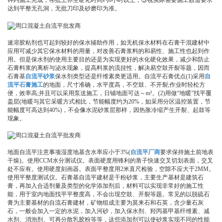
达到平整无孔洞，无批刀印及砂磨印为准。
速溶胶粘剂也可起到较好的保水辅助作用，如无机保水材料在石膏干混建材中
应用可减少其它保水材料的用量，对改善石膏浆料的和易性、施工性也起到作
用。但是保水剂的使用主要目的还是为实现更好的水化硬化效果，减少和防止
石膏料浆的离析与泌水现象，提高料浆的流挂性，解决易空鼓开裂等题，因而
石膏基
自流平砂浆
保水剂类型还是纤维素类更适用。自流平石膏优点(1)采用
自
流平石膏施工
的地面，尺寸准确，水平度高，不空鼓、不开裂;作业时轻松方
便，效率高;并且可以采用泵送施工，日铺地面可达～m²。(2)用做“地暖”找平覆
盖层(地暖与其它采暖方式相比，节能幅度约为20%，如采用分区温控装置，节
能幅度可高达到40%)，不会像水泥砂浆层那样，因热胀冷缩产生开裂、起鼓等
现象。
地面自流平注意事项湿度地基含水率应小于3%(
自流平厂商
要求保持施土前地表
干燥)。使用CCM水分测试仪。表面硬度用锋利的凿子快速交叉切划表面，交叉
处不应有。使用硬度刻画器。表面平整度用2米直尺检验，空隙不应大于2MM。
使用平整度测试仪。石膏基自流平建材是干粉砂浆，主要生产基材是建筑石
膏，再加入合适剂量及类型的化学添加剂后，材料可以实现非常好的施工性
能，用于室内地面找平平整度高，不会出现空鼓、开裂等题。常见的以脱硫石
膏为主要基材的自流石膏建材，矿物组成主要为莫来石和石英，含少量石灰
石，一般会加入一定的水泥，加入河砂，加入保水剂、羟丙基甲基纤维素、减
水剂、消泡剂、可再分散乳胶粉等等，这些添加剂可以使砂浆实现不同的性能