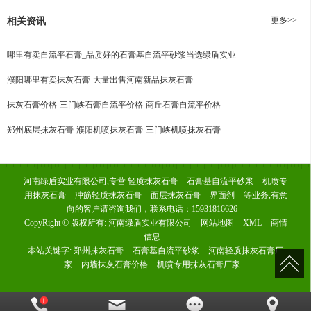
更多>>
相关资讯
哪里有卖自流平石膏_品质好的石膏基自流平砂浆当选绿盾实业
濮阳哪里有卖抹灰石膏-大量出售河南新品抹灰石膏
抹灰石膏价格-三门峡石膏自流平价格-商丘石膏自流平价格
郑州底层抹灰石膏-濮阳机喷抹灰石膏-三门峡机喷抹灰石膏
河南绿盾实业有限公司,专营
轻质抹灰石膏
石膏基自流平砂浆
机喷专
用抹灰石膏
冲筋轻质抹灰石膏
面层抹灰石膏
界面剂
等业务,有意
向的客户请咨询我们，联系电话：
15931816626
CopyRight © 版权所有:
河南绿盾实业有限公司
网站地图
XML
商情
信息
本站关键字:
郑州抹灰石膏
石膏基自流平砂浆
河南轻质抹灰石膏厂
家
内墙抹灰石膏价格
机喷专用抹灰石膏厂家