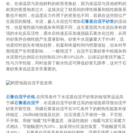
命。在保温层与其他材料的材质变换处，因为保温层与其他材料的
材质的密度相差过大，这就决定了材质间的弹性模量和线性膨胀系
数也不相同，在温度应力作用下的变形也不同，容易在这些部位产
生面层的裂缝。水泥，掺入水泥也可增加
石膏基自流平砂浆
的流动
性，但是项性能与粉煤灰有明显不同，这主要是因为水泥自身有很
强的水化反应活性，遇水后快速反应加速脱硫石膏水化过程，从而
对砂浆拌合物性能产生显著影响。砂浆中水泥掺量大于8%时，流
动度经时损失有增加趋势，初凝和终凝时间均明显缩短，但未对早
期强度产生明显影响……一般情况下，自流平石膏砂浆中粉煤灰和
水泥替代比例应分别控制在20%和10%以内，以保证砂浆找平施工
性与力学性能，同时改善了耐水性还可降低砂浆孔隙率，这对于石
膏砂浆来说还是非常重要的。
石膏自流平价格
,在同等条件下水泥基自流平砂浆的收缩率远远高
于磷
石膏基自流平
，水泥基自流平砂浆过高的收缩值易导致自流平
砂浆开裂空鼓。而磷石膏基自流平在50℃条件下的耐热性能基本保
持稳定，28d和d收缩值及抗折、抗压强度几乎保持一致，不空鼓、
不开裂。用做“地暖”找平覆盖层，保温性能好（地暖与其它采暖方
式相比，节能幅度约为20%，如采用分区温控装置，节能幅度可高
达40%）。石膏基自流平具有良好的抗裂性，适用于墙壁上的薄抹