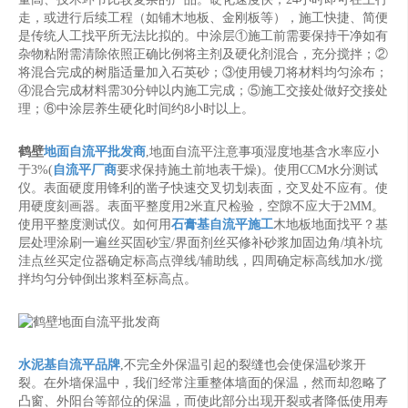
走，或进行后续工程（如铺木地板、金刚板等），施工快捷、简便
是传统人工找平所无法比拟的。中涂层①施工前需要保持干净如有
杂物粘附需清除依照正确比例将主剂及硬化剂混合，充分搅拌；②
将混合完成的树脂适量加入石英砂；③使用镘刀将材料均匀涂布；
④混合完成材料需30分钟以内施工完成；⑤施工交接处做好交接处
理；⑥中涂层养生硬化时间约8小时以上。
鹤壁
地面自流平批发商
,地面自流平注意事项湿度地基含水率应小
于3%(
自流平厂商
要求保持施土前地表干燥)。使用CCM水分测试
仪。表面硬度用锋利的凿子快速交叉切划表面，交叉处不应有。使
用硬度刻画器。表面平整度用2米直尺检验，空隙不应大于2MM。
使用平整度测试仪。如何用
石膏基自流平施工
木地板地面找平？基
层处理涂刷一遍丝买固砂宝/界面剂丝买修补砂浆加固边角/填补坑
洼点丝买定位器确定标高点弹线/辅助线，四周确定标高线加水/搅
拌均匀分钟倒出浆料至标高点。
水泥基自流平品牌
,不完全外保温引起的裂缝也会使保温砂浆开
裂。在外墙保温中，我们经常注重整体墙面的保温，然而却忽略了
凸窗、外阳台等部位的保温，而使此部分出现开裂或者降低使用寿