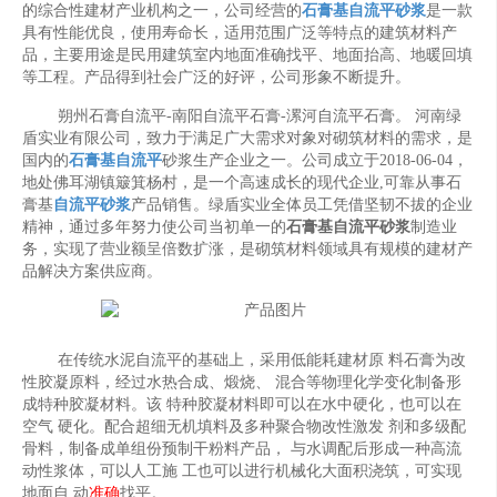
的综合性建材产业机构之一，公司经营的
石膏基自流平砂浆
是一款
具有性能优良，使用寿命长，适用范围广泛等特点的建筑材料产
品，主要用途是民用建筑室内地面准确找平、地面抬高、地暖回填
等工程。产品得到社会广泛的好评，公司形象不断提升。
朔州石膏自流平-南阳自流平石膏-漯河自流平石膏。 河南绿
盾实业有限公司，致力于满足广大需求对象对砌筑材料的需求，是
国内的
石膏基自流平
砂浆生产企业之一。公司成立于2018-06-04，
地处佛耳湖镇簸箕杨村，是一个高速成长的现代企业,可靠从事石
膏基
自流平砂浆
产品销售。绿盾实业全体员工凭借坚韧不拔的企业
精神，通过多年努力使公司当初单一的
石膏基自流平砂浆
制造业
务，实现了营业额呈倍数扩涨，是砌筑材料领域具有规模的建材产
品解决方案供应商。
在传统水泥自流平的基础上，采用低能耗建材原 料石膏为改
性胶凝原料，经过水热合成、煅烧、 混合等物理化学变化制备形
成特种胶凝材料。该 特种胶凝材料即可以在水中硬化，也可以在
空气 硬化。配合超细无机填料及多种聚合物改性激发 剂和多级配
骨料，制备成单组份预制干粉料产品， 与水调配后形成一种高流
动性浆体，可以人工施 工也可以进行机械化大面积浇筑，可实现
地面自 动
准确
找平。