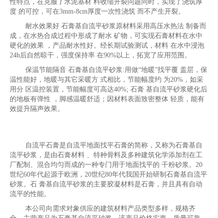
性特点，在克服了水泥基材 料收缩开裂问题同时，实现了浇筑厚
度 的可控，可在3mm-8cm厚度一次性浇筑 而不产生开裂。
耐水效果好 石膏基自流平砂浆原材料采用高压水热法 制备而
成，在水热合成过程中形成了耐水 矿物，可实现石膏材料在水中
硬化的效果 ，产品耐水性好。经长期试验测试，材料 在水中浸泡
24h后自然晾干，强度保持率 在90%以上，拓宽了应用范围。
保温节能隔音 石膏基自流平砂浆:用做“地暖”找平覆 盖层，保
温性能好，地暖与其它采暖方 式相比，节能幅度约 为20%，如采
用分 区温控装置，节能幅度可高达40%; 石膏 基自流平砂浆硬化后
的地板有弹性 ，脚感温暖舒适；因材料表面致密整体 轻质，能有
效提升隔声效果。
自流平石膏是自流平地面找平石膏的简称，又称为石膏基自
流平砂浆，是由石膏材料 、特种骨料及多种建筑化学添加剂在工
厂配制、混合均匀而成的一种专门用于地面找平的 干粉砂浆。20
世纪60年代起源于欧洲，20世纪80年代我国开始研制石膏基自流平
砂浆。石 膏基自流平砂浆的主要胶凝材料是石膏，并且具有自动
流平的性能。
本公司向需求对象供应的建筑材料产品类型多样，规格齐