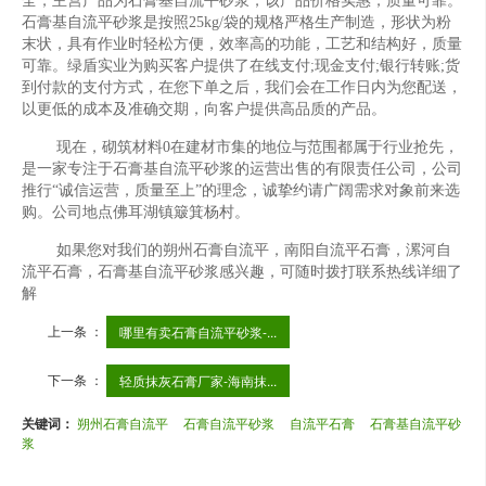
全，主营产品为石膏基自流平砂浆，该产品价格实惠，质量可靠。
石膏基自流平砂浆是按照25kg/袋的规格严格生产制造，形状为粉
末状，具有作业时轻松方便，效率高的功能，工艺和结构好，质量
可靠。绿盾实业为购买客户提供了在线支付;现金支付;银行转账;货
到付款的支付方式，在您下单之后，我们会在工作日内为您配送，
以更低的成本及准确交期，向客户提供高品质的产品。
现在，砌筑材料0在建材市集的地位与范围都属于行业抢先，
是一家专注于石膏基自流平砂浆的运营出售的有限责任公司，公司
推行“诚信运营，质量至上”的理念，诚挚约请广阔需求对象前来选
购。公司地点佛耳湖镇簸箕杨村。
如果您对我们的朔州石膏自流平，南阳自流平石膏，漯河自
流平石膏，石膏基自流平砂浆感兴趣，可随时拨打联系热线详细了
解
上一条 ：
哪里有卖石膏自流平砂浆-...
下一条 ：
轻质抹灰石膏厂家-海南抹...
关键词：
朔州石膏自流平
石膏自流平砂浆
自流平石膏
石膏基自流平砂
浆