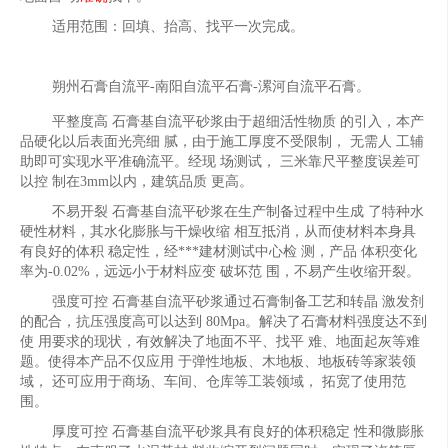
适用范围：回填、抬高、找平一次完成。
朔州石膏自流平-南阳自流平石膏-漯河自流平石膏。
平整度高 石膏基自流平砂浆由于超细活性物质 的引入，本产
品硬化以后表面光亮细 腻，由于施工厚度不受限制， 无需人 工辅
助即可实现水平准确流平。经现 场测试， 三米靠尺平整度误差可
以控 制在3mm以内，建筑品质 更高。
不易开裂 石膏基自流平砂浆在生产制备过程中生成 了特种水
硬性材料，其水化膨胀与干燥收缩 相互抵消，从而使材料本身具
有良好的体积 稳定性，经***建材测试中心检 测，产品 体积变化
率为-0.02%，远远小于材料应变 破坏范 围，不易产生收缩开裂。
强度可控 石膏基自流平砂浆通过石膏制备工艺和转晶 激发剂
的配合，抗压强度高可以达到 80Mpa。解决了石膏材料强度达不到
使 用要求的现状，有效解决了地面不平、找平 难、地面起灰等难
题。使得本产品不仅应用 于弹性地板、木地板、地板砖等家装领
域， 还可应用于商场、车间、仓库等工装领域， 拓宽了使用范
围。
厚度可控 石膏基自流平砂浆具有良好的体积稳定 性和微膨胀