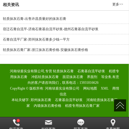
更多>>
相关资讯
轻质抹灰石膏-出售许昌质量好的抹灰石膏
宿迁石膏自流平-济南石膏基自流平砂浆-德州石膏基自流平砂浆
石膏自流平厂家-郑州抹灰石膏多少钱一平方
轻质抹灰石膏厂家-浙江抹灰石膏价格-安徽抹灰石膏价格
河南绿盾实业有限公司,专营
轻质抹灰石膏
石膏基自流平砂浆
机喷专
用抹灰石膏
冲筋轻质抹灰石膏
面层抹灰石膏
界面剂
等业务,有意
向的客户请咨询我们，联系电话：
15931816626
CopyRight © 版权所有:
河南绿盾实业有限公司
网站地图
XML
商情
信息
本站关键字:
郑州抹灰石膏
石膏基自流平砂浆
河南轻质抹灰石膏厂
家
内墙抹灰石膏价格
机喷专用抹灰石膏厂家