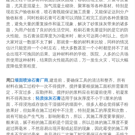
题，尤其是混凝土、加气混凝土砌块、聚苯板等各种基材。特别是
现在实户验收标准，喷石膏既能保证施工质量，又能保证达到分户
验收标准，同时粉刷石膏可石膏可以消除工程完工后的各种质量隐
患，避免大量的重复操作和返工现象，解决了砂浆抹灰带来的诸多
题，为用户创造了良好的生活空间。粉刷石膏先要提到的是它的防
火性能。当石膏涂层厚度为20毫米时，耐火可达两小时以上。也许
大家对这一数据不太了解，那就拿一般的材料来比较，同样的情况
估计只能坚持一个小时左右，绝大多数甚至一个小时都坚持不了就
会出现不可挽回的后果。这种材料样的学校、医院、人多的公共场
所使用这种材料，结果防火性能高的话，万一发生火灾，可以大幅
度降低受害程度。
周口
墙面喷涂石膏厂商
,建造前，要确保工具的清洁和整齐。所有
材料在施工过程中一次不得搅拌。搅拌量要根据施工面积所需量而
定，不宜过多，应勤拌和。搅拌好的浆料应在初凝前使用，初凝浆
料不得再加水；
轻质抹灰石膏
适用于抹灰厚度不小于1厘米的墙
面，不得浸泡或存放在干湿循环的墙面中。很多人都会觉得腻子粉
效果好，但如果在施工过程中不注意，特别是施工的厚度和次数，
就有可能会产生气泡，影响附着力，所以，其施工厚度要掌握好。
般来说，腻子粉的施工面积是个固定值，所以总体的施工厚度不要
超过两毫米，不然容易出现开裂或起层的现象，因此霉变的施工厚
度多不宜超过毫米，并且进行二次施工时定要保证在第遍，干燥之