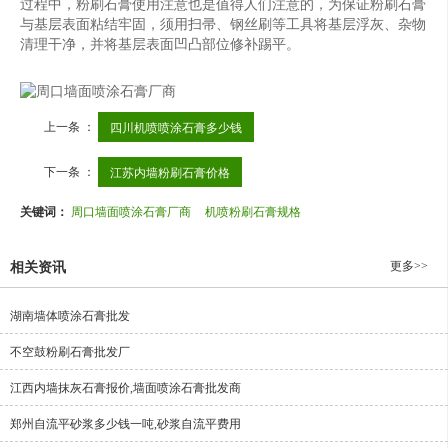
过程中，粉刷石膏使用注意也是值得人们注意的，为保证粉刷石膏
与基层表面粘结牢固，须用扫帚、钢丝刷等工具将基层浮灰、杂物
清理干净，并将基层表面凹凸部位修补踢平。
上一条 ：
四川机喷喷涂石膏多少钱
下一条 ：
江苏内墙粉刷石膏价格
关键词：
周口墙面喷涂石膏厂商
机喷粉刷石膏规格
更多>>
相关资讯
湖南墙体喷涂石膏批发
不空鼓粉刷石膏批发厂
江西内墙抹灰石膏报价,墙面喷涂石膏批发商
郑州自流平砂浆多少钱一吨,砂浆自流平费用