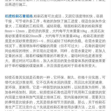
后再进行施工。
机喷粉刷石膏规格
,粉刷石膏可次成活，又因它强度增长快，容易
干燥，可节省许多工序，有效的加快了施工进度，很适合抹灰作业
量大，工期紧的工程应用。减轻荷载。墙面粉刷石膏的粉刷厚度
8mm～12mm，是经济的厚度，大约每平方米重量10kg，水泥石灰
膏砂浆通常粉刷20mm厚，大约每平方米重量40kg，粉刷石膏的密
度是水泥砂浆密度的5～6，所以减轻了结构的负载。在需水量定的
情况下，逐渐增加单柠檬酸的用量（但不可过大），石膏的凝结时
间会相应的增长，并呈现出定规律。同样，在需水量定时，若加入
定量的水泥，随着柠檬酸用量的不断变大，凝结时间也是逐渐变
大。通过对比可以看出，加入水泥后的复合缓凝体系的缓凝效果要
好于单柠檬酸的缓凝效果，并且强度也相对于前者有所变大。
轻喷石膏其实就是石膏的一种，它环保、耐久、价格十分实惠，可
替代水泥沙浆使用。它不仅具有水泥的强度，而且比水泥更健康、
更环保、更耐用。它是一种新型的抹灰材料，以轻质珠为骨料，添
加各种添加剂。因此，轻质喷涂石膏也适用于民用和工业建筑的室
内混凝土墙体和加气混凝土墙体工程。室内装修的时候，需要关注
的事情是比较多的，尤其是很多细节方面的题。那么，关于粉刷石
膏生产工艺注意什么？先就是粉刷石膏使用步骤方法，之后，使用