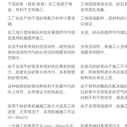
干混砂浆（袋装/散装）在工地易于堆
工地现场堆放水泥、砂石
放，有利于文明施工。
染等脏乱现象。
工厂化生产的干混砂浆配方科学计量准
工地现场配料，原材料的计
确。
以保证。
在工地只需按相应的加水量搅拌均匀或
水泥、砂石的搅拌均匀难
直接用机械搅拌施工。
自流平砂浆有很好的流动性，能凭借自
没有流动性，靠施工人员
身的流动性均匀的分布流到地暖管间的
地暖管间隙中。
空隙中。
由于自流平砂浆具有很好的抗离析的能
此形式的砂浆由于施工不
力，故硬化后砂浆分布均匀，具有致密
析，即粗骨料易分布在底
的砂浆结构。
粉料则分布在上层。
这种致密的砂浆结构有利于热量均匀的
由于骨料的颗粒匹配未能
向上传导，从而保证大的热效应。
以砂浆中含有较多的空气
结构不利于热传导，易造
采用干粉砂浆机械施工能大大提高工程
由于采用现场搅拌，故施
进度，正常情况下，采用机械施工可达
50～80m2/h
一次施工的厚度可从1mm－60mm左右
如果所铺砂浆厚度过大，