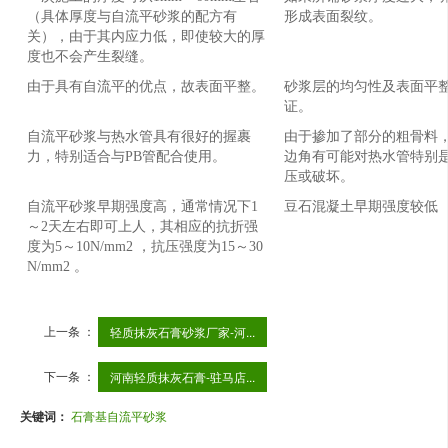
（具体厚度与自流平砂浆的配方有
形成表面裂纹。
关），由于其内应力低，即使较大的厚
度也不会产生裂缝。
由于具有自流平的优点，故表面平整。
砂浆层的均匀性及表面平
证。
自流平砂浆与热水管具有很好的握裹
由于掺加了部分的粗骨料
力，特别适合与PB管配合使用。
边角有可能对热水管特别是
压或破坏。
自流平砂浆早期强度高，通常情况下1
豆石混凝土早期强度较低
～2天左右即可上人，其相应的抗折强
度为5～10N/mm2 ，抗压强度为15～30
N/mm2 。
上一条 ：
轻质抹灰石膏砂浆厂家-河...
下一条 ：
河南轻质抹灰石膏-驻马店...
关键词：
石膏基自流平砂浆