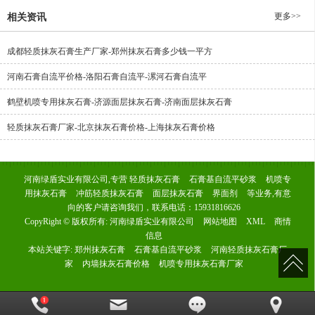
更多>>
相关资讯
成都轻质抹灰石膏生产厂家-郑州抹灰石膏多少钱一平方
河南石膏自流平价格-洛阳石膏自流平-漯河石膏自流平
鹤壁机喷专用抹灰石膏-济源面层抹灰石膏-济南面层抹灰石膏
轻质抹灰石膏厂家-北京抹灰石膏价格-上海抹灰石膏价格
河南绿盾实业有限公司,专营
轻质抹灰石膏
石膏基自流平砂浆
机喷专
用抹灰石膏
冲筋轻质抹灰石膏
面层抹灰石膏
界面剂
等业务,有意
向的客户请咨询我们，联系电话：
15931816626
CopyRight © 版权所有:
河南绿盾实业有限公司
网站地图
XML
商情
信息
本站关键字:
郑州抹灰石膏
石膏基自流平砂浆
河南轻质抹灰石膏厂
家
内墙抹灰石膏价格
机喷专用抹灰石膏厂家